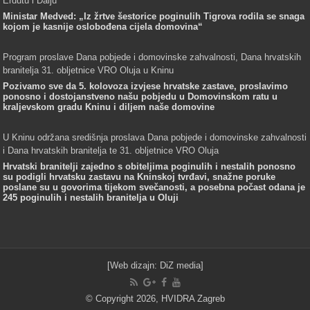
Erdutu i Dalju
Ministar Medved: „Iz žrtve šestorice poginulih Tigrova rodila se snaga
kojom je kasnije oslobođena cijela domovina“
Program proslave Dana pobjede i domovinske zahvalnosti, Dana hrvatskih
branitelja 31. obljetnice VRO Oluja u Kninu
Pozivamo sve da 5. kolovoza izvjese hrvatske zastave, proslavimo
ponosno i dostojanstveno našu pobjedu u Domovinskom ratu u
kraljevskom gradu Kninu i diljem naše domovine
U Kninu održana središnja proslava Dana pobjede i domovinske zahvalnosti
i Dana hrvatskih branitelja te 31. obljetnice VRO Oluja
Hrvatski branitelji zajedno s obiteljima poginulih i nestalih ponosno
su podigli hrvatsku zastavu na Kninskoj tvrđavi, snažne poruke
poslane su u govorima tijekom svečanosti, a posebna počast odana je
245 poginulih i nestalih branitelja u Oluji
[Web dizajn:
DiZ media
]
© Copyright 2026, HVIDRA Zagreb