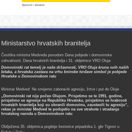
Sponzori i donatori
Ministarstvo hrvatskih branitelja
Čestitka ministra Medveda povodom Dana pobjede i domovinske
zahvalnosti, Dana hrvatskih branitelja i 31. obljetnice VRO Oluja
Domovinski rat temelj je naše državnosti, VRO Oluja kruna svih naših
bitaka, a hrvatska zastava na vrhu kninske tvrđave simbol je pobjede
Hrvatske u Domovinskom ratu
Ministar Medved: Ne smijemo zaboraviti agresiju, žrtve i put do Oluje
„Domovinski rat nije počeo Olujom. Prisjetimo se te 1991. godine,
prisjetimo se agresije na Republiku Hrvatsku, prisjetimo se hrabrosti
hrvatskih branitelja koji su obranili domovinu, zaustavili tu agresiju“,
rekao je ministar Medved te podsjetio na sve strahote i stradanja
hrvatskog naroda u Domovinskom ratu
Obilježena 35. obljetnica pogibije šestorice pripadnika 1. gbr Tigrovi u