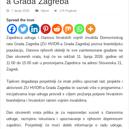
a Grada Zagreba
7. lipnja 2026.
Vijesti
176 Pogleda
Spread the love
Zajednica udruga i članova hrvatskih vojnih invalida Domovinskog
rata Grada Zagreba (ZU HVIDR-a Grada Zagreba) poziva braniteljsku
populaciju, članove njihovih obitelji te sve zainteresirane građane na
Dan otvorenih vrata, koji će se održati 11. lipnja 2026. godine od
11:00 do 15:00 sati u prostorijama Zajednice na adresi Slovenska 21,
Zagreb.
Tijekom događanja posjetitelji će imati priliku upoznati rad, projekte i
aktivnosti ZU HVIDR-a Grada Zagreba te saznati više o programima i
inicijativama koje udruga provodi s ciljem pružanja potpore hrvatskim
braniteljima i hrvatskim ratnim vojnim invalidima.
Dan otvorenih vrata prilika je za neposredan susret s članovima
udruge, razmjenu iskustava i upoznavanje s njihovim doprinosom
zajednici. Posjetitelji će moći dobiti informacije o radu udruge,