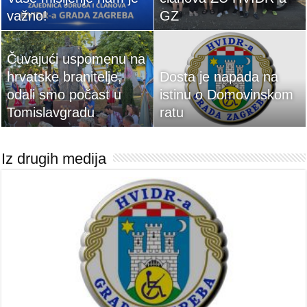
važno!
GZ
Čuvajući uspomenu na
hrvatske branitelje,
Dosta je napada na
odali smo počast u
istinu o Domovinskom
Tomislavgradu
ratu
Iz drugih medija