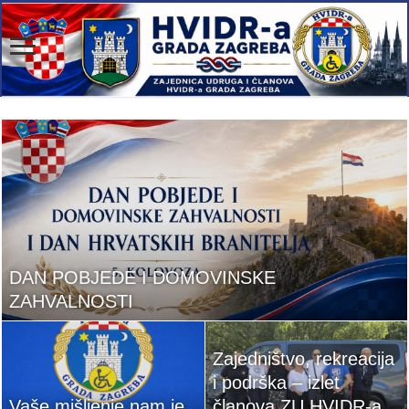
DAN POBJEDE I DOMOVINSKE
ZAHVALNOSTI
Zajedništvo, rekreacija
i podrška – izlet
Vaše mišljenje nam je
članova ZU HVIDR-a