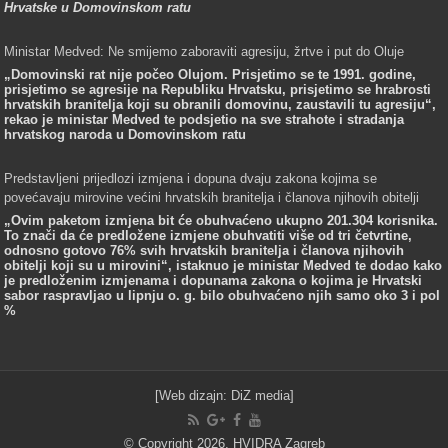
Hrvatske u Domovinskom ratu
Ministar Medved: Ne smijemo zaboraviti agresiju, žrtve i put do Oluje
„Domovinski rat nije počeo Olujom. Prisjetimo se te 1991. godine,
prisjetimo se agresije na Republiku Hrvatsku, prisjetimo se hrabrosti
hrvatskih branitelja koji su obranili domovinu, zaustavili tu agresiju“,
rekao je ministar Medved te podsjetio na sve strahote i stradanja
hrvatskog naroda u Domovinskom ratu
Predstavljeni prijedlozi izmjena i dopuna dvaju zakona kojima se
povećavaju mirovine većini hrvatskih branitelja i članova njihovih obitelji
„Ovim paketom izmjena bit će obuhvaćeno ukupno 201.304 korisnika.
To znači da će predložene izmjene obuhvatiti više od tri četvrtine,
odnosno gotovo 76% svih hrvatskih branitelja i članova njihovih
obitelji koji su u mirovini“, istaknuo je ministar Medved te dodao kako
je predloženim izmjenama i dopunama zakona o kojima je Hrvatski
sabor raspravljao u lipnju o. g. bilo obuhvaćeno njih samo oko 3 i pol
%
[Web dizajn:
DiZ media
]
© Copyright 2026, HVIDRA Zagreb