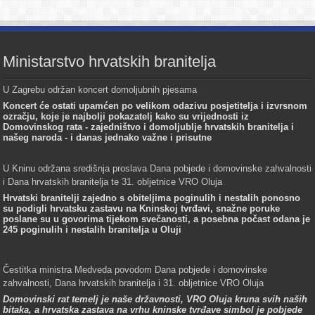
Ministarstvo hrvatskih branitelja
U Zagrebu održan koncert domoljubnih pjesama
Koncert će ostati upamćen po velikom odazivu posjetitelja i izvrsnom
ozračju, koje je najbolji pokazatelj kako su vrijednosti iz
Domovinskog rata - zajedništvo i domoljublje hrvatskih branitelja i
našeg naroda - i danas jednako važne i prisutne
U Kninu održana središnja proslava Dana pobjede i domovinske zahvalnosti
i Dana hrvatskih branitelja te 31. obljetnice VRO Oluja
Hrvatski branitelji zajedno s obiteljima poginulih i nestalih ponosno
su podigli hrvatsku zastavu na Kninskoj tvrđavi, snažne poruke
poslane su u govorima tijekom svečanosti, a posebna počast odana je
245 poginulih i nestalih branitelja u Oluji
Čestitka ministra Medveda povodom Dana pobjede i domovinske
zahvalnosti, Dana hrvatskih branitelja i 31. obljetnice VRO Oluja
Domovinski rat temelj je naše državnosti, VRO Oluja kruna svih naših
bitaka, a hrvatska zastava na vrhu kninske tvrđave simbol je pobjede