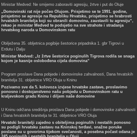
Ministar Medved: Ne smijemo zaboraviti agresiju, žrtve i put do Oluje
„Domovinski rat nije počeo Olujom. Prisjetimo se te 1991. godine,
prisjetimo se agresije na Republiku Hrvatsku, prisjetimo se hrabrosti
hrvatskih branitelja koji su obranili domovinu, zaustavili tu agresiju“,
rekao je ministar Medved te podsjetio na sve strahote i stradanja
hrvatskog naroda u Domovinskom ratu
Obilježena 35. obljetnica pogibije šestorice pripadnika 1. gbr Tigrovi u
Erdutu i Dalju
Ministar Medved: „Iz žrtve šestorice poginulih Tigrova rodila se snaga
kojom je kasnije oslobođena cijela domovina“
Program proslave Dana pobjede i domovinske zahvalnosti, Dana hrvatskih
branitelja 31. obljetnice VRO Oluja u Kninu
Pozivamo sve da 5. kolovoza izvjese hrvatske zastave, proslavimo
ponosno i dostojanstveno našu pobjedu u Domovinskom ratu u
kraljevskom gradu Kninu i diljem naše domovine
U Kninu održana središnja proslava Dana pobjede i domovinske zahvalnosti
i Dana hrvatskih branitelja te 31. obljetnice VRO Oluja
Hrvatski branitelji zajedno s obiteljima poginulih i nestalih ponosno
su podigli hrvatsku zastavu na Kninskoj tvrđavi, snažne poruke
poslane su u govorima tijekom svečanosti, a posebna počast odana je
245 poginulih i nestalih branitelja u Oluji