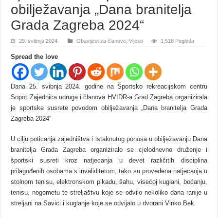
obilježavanja „Dana branitelja
Grada Zagreba 2024“
29. svibnja 2024.
Obavijest za članove
,
Vijesti
1,518 Pogleda
Spread the love
Dana 25. svibnja 2024. godine na Športsko rekreacijskom centru
Sopot Zajednica udruga i članova HVIDR-a Grad Zagreba organizirala
je sportske susrete povodom obilježavanja „Dana branitelja Grada
Zagreba 2024“
U cilju poticanja zajedništva i istaknutog ponosa u obilježavanju Dana
branitelja Grada Zagreba organiziralo se cjelodnevno druženje i
športski susreti kroz natjecanja u devet različitih disciplina
prilagođenih osobama s invaliditetom, tako su provedena natjecanja u
stolnom tenisu, elektronskom pikadu, šahu, visećoj kuglani, boćanju,
tenisu, nogometu te streljaštvu koje se odvilo nekoliko dana ranije u
streljani na Savici i kuglanje koje se odvijalo u dvorani Vinko Bek.