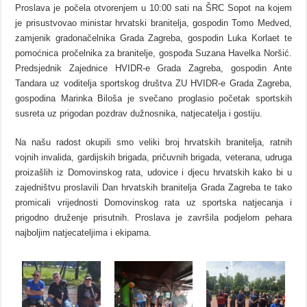
Proslava je počela otvorenjem u 10:00 sati na ŠRC Sopot na kojem
je prisustvovao ministar hrvatski branitelja, gospodin Tomo Medved,
zamjenik gradonačelnika Grada Zagreba, gospodin Luka Korlaet te
pomoćnica pročelnika za branitelje, gospođa Suzana Havelka Noršić.
Predsjednik Zajednice HVIDR-e Grada Zagreba, gospodin Ante
Tandara uz voditelja sportskog društva ZU HVIDR-e Grada Zagreba,
gospodina Marinka Biloša je svečano proglasio početak sportskih
susreta uz prigodan pozdrav dužnosnika, natjecatelja i gostiju.
Na našu radost okupili smo veliki broj hrvatskih branitelja, ratnih
vojnih invalida, gardijskih brigada, pričuvnih brigada, veterana, udruga
proizašlih iz Domovinskog rata, udovice i djecu hrvatskih kako bi u
zajedništvu proslavili Dan hrvatskih branitelja Grada Zagreba te tako
promicali vrijednosti Domovinskog rata uz sportska natjecanja i
prigodno druženje prisutnih. Proslava je završila podjelom pehara
najboljim natjecateljima i ekipama.