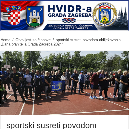
Home
/
Obavijest za članove
/
sportski susreti povodom obilježavanja
„Dana branitelja Grada Zagreba 2024“
sportski susreti povodom