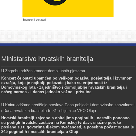
Sponzori i donatori
Ministarstvo hrvatskih branitelja
U Zagrebu održan koncert domoljubnih pjesama
Koncert će ostati upamćen po velikom odazivu posjetitelja i izvrsnom
ozračju, koje je najbolji pokazatelj kako su vrijednosti iz
Domovinskog rata - zajedništvo i domoljublje hrvatskih branitelja i
našeg naroda - i danas jednako važne i prisutne
U Kninu održana središnja proslava Dana pobjede i domovinske zahvalnosti
i Dana hrvatskih branitelja te 31. obljetnice VRO Oluja
Hrvatski branitelji zajedno s obiteljima poginulih i nestalih ponosno
su podigli hrvatsku zastavu na Kninskoj tvrđavi, snažne poruke
poslane su u govorima tijekom svečanosti, a posebna počast odana je
245 poginulih i nestalih branitelja u Oluji