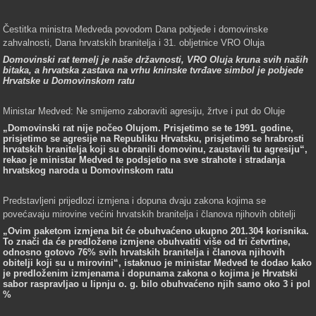
Čestitka ministra Medveda povodom Dana pobjede i domovinske
zahvalnosti, Dana hrvatskih branitelja i 31. obljetnice VRO Oluja
Domovinski rat temelj je naše državnosti, VRO Oluja kruna svih naših
bitaka, a hrvatska zastava na vrhu kninske tvrđave simbol je pobjede
Hrvatske u Domovinskom ratu
Ministar Medved: Ne smijemo zaboraviti agresiju, žrtve i put do Oluje
„Domovinski rat nije počeo Olujom. Prisjetimo se te 1991. godine,
prisjetimo se agresije na Republiku Hrvatsku, prisjetimo se hrabrosti
hrvatskih branitelja koji su obranili domovinu, zaustavili tu agresiju“,
rekao je ministar Medved te podsjetio na sve strahote i stradanja
hrvatskog naroda u Domovinskom ratu
Predstavljeni prijedlozi izmjena i dopuna dvaju zakona kojima se
povećavaju mirovine većini hrvatskih branitelja i članova njihovih obitelji
„Ovim paketom izmjena bit će obuhvaćeno ukupno 201.304 korisnika.
To znači da će predložene izmjene obuhvatiti više od tri četvrtine,
odnosno gotovo 76% svih hrvatskih branitelja i članova njihovih
obitelji koji su u mirovini“, istaknuo je ministar Medved te dodao kako
je predloženim izmjenama i dopunama zakona o kojima je Hrvatski
sabor raspravljao u lipnju o. g. bilo obuhvaćeno njih samo oko 3 i pol
%